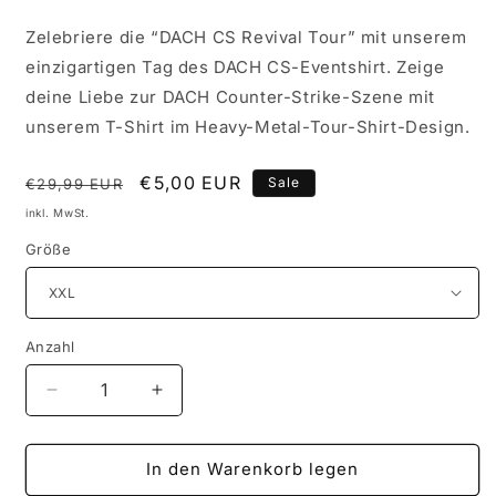
Zelebriere die “DACH CS Revival Tour” mit unserem
einzigartigen Tag des DACH CS
-Eventshirt
. Zeige
deine Liebe zur DACH Counter
-Strike
-Szene mit
unserem T
-Shirt im Heavy
-Metal
-Tour
-Shirt
-Design
.
Normaler
Verkaufspreis
€5,00 EUR
Sale
€29,99 EUR
Preis
inkl. MwSt.
Größe
Anzahl
Verringere
Erhöhe
die
die
Menge
Menge
für
für
In den Warenkorb legen
Tag
Tag