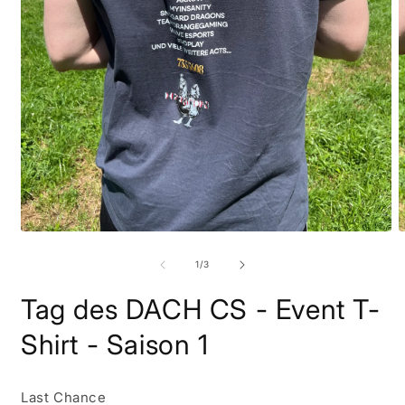
Medien
M
1
2
in
i
von
1
/
3
Modal
M
öffnen
ö
Tag des DACH CS - Event T-
Shirt - Saison 1
Last Chance