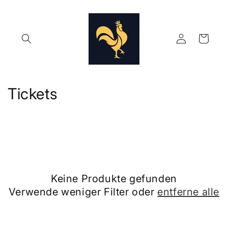
Direkt
zum
Inhalt
Einloggen
Warenkorb
K
Tickets
a
t
e
g
Keine Produkte gefunden
o
Verwende weniger Filter oder
entferne alle
r