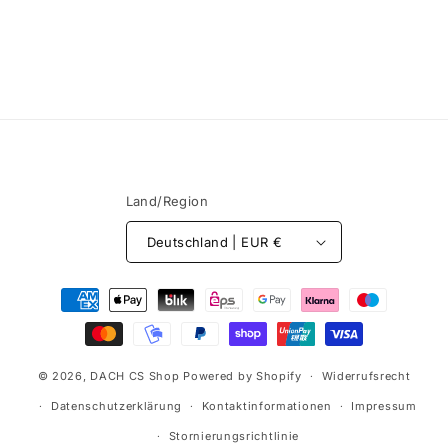
i
e
:
Land/Region
Deutschland | EUR €
Zahlungsmethoden
© 2026,
DACH CS Shop
Powered by Shopify
Widerrufsrecht
Datenschutzerklärung
Kontaktinformationen
Impressum
Stornierungsrichtlinie